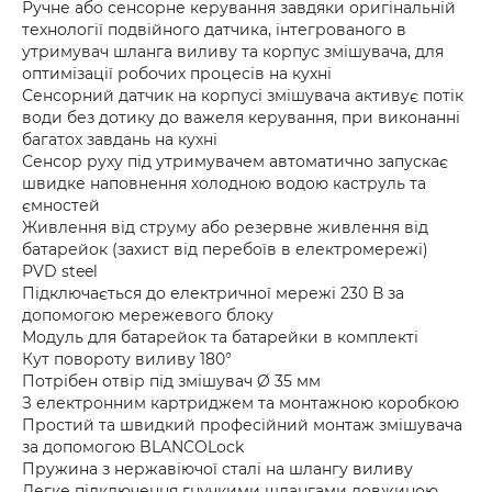
Ручне або сенсорне керування завдяки оригінальній
технології подвійного датчика, інтегрованого в
утримувач шланга виливу та корпус змішувача, для
оптимізації робочих процесів на кухні
Сенсорний датчик на корпусі змішувача активує потік
води без дотику до важеля керування, при виконанні
багатох завдань на кухні
Сенсор руху під утримувачем автоматично запускає
швидке наповнення холодною водою каструль та
ємностей
Живлення від струму або резервне живлення від
батарейок (захист від перебоїв в електромережі)
PVD steel
Підключається до електричної мережі 230 В за
допомогою мережевого блоку
Модуль для батарейок та батарейки в комплекті
Кут повороту виливу 180°
Потрібен отвір під змішувач Ø 35 мм
З електронним картриджем та монтажною коробкою
Простий та швидкий професійний монтаж змішувача
за допомогою BLANCOLock
Пружина з нержавіючої сталі на шлангу виливу
Легке підключення гнучкими шлангами довжиною