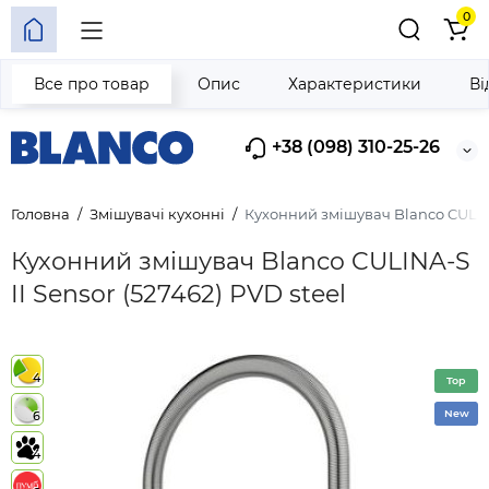
0
Все про товар
Опис
Характеристики
Ві
+38 (098) 310-25-26
Головна
Змішувачі кухонні
Кухонний змішувач Blanco CULINA-
Кухонний змішувач Blanco CULINA-S
II Sensor (527462) PVD steel
4
Top
New
6
4