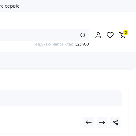
та сервіс
0
Я шукаю, наприклад,
523400