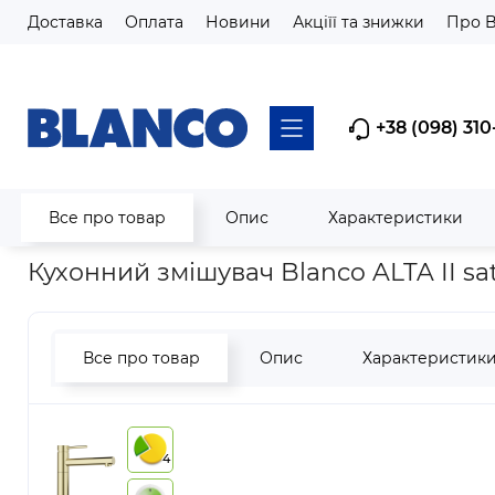
Доставка
Оплата
Новини
Акціїї та знижки
Про 
+38 (098) 310
Все про товар
Опис
Характеристики
Головна
Змішувачі кухонні
Кухонний змішувач Blanco ALTA 
Кухонний змішувач Blanco ALTA II sat
Все про товар
Опис
Характеристик
4