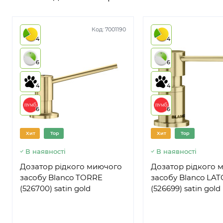
Код:
7001190
4
4
6
6
4
4
6
6
Хит
Top
Хит
Top
В наявності
В наявності
Дозатор рідкого миючого
Дозатор рідкого 
засобу Blanco TORRE
засобу Blanco LAT
(526700) satin gold
(526699) satin gold