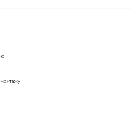
ою
 монтажу