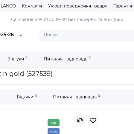
BLANCO
Контакти
Умови повернення товару
Гарантія 
Сall-center з 9-00 до 19-00
Без перерви та вихідних
-25-26
0
0
Відгуки
Питання - відповідь
II satin gold (527539)
in gold (527539)
0
0
и
Відгуки
Питання - відповідь
Top
New