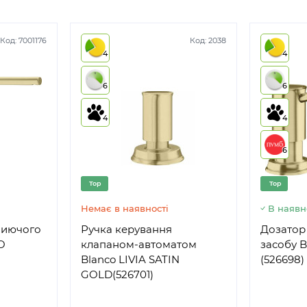
Код:
7001176
Код:
2038
4
4
6
6
4
4
6
Top
Top
Немає в наявності
В наявн
миючого
Ручка керування
Дозатор
O
клапаном-автоматом
засобу B
Blanco LIVIA SATIN
(526698) 
GOLD(526701)