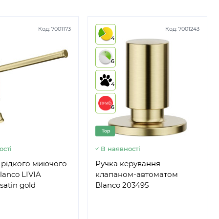
Код:
7001173
Код:
7001243
4
6
4
6
Top
ості
В наявності
 рідкого миючого
Ручка керування
lanco LIVIA
клапаном-автоматом
satin gold
Blanco 203495