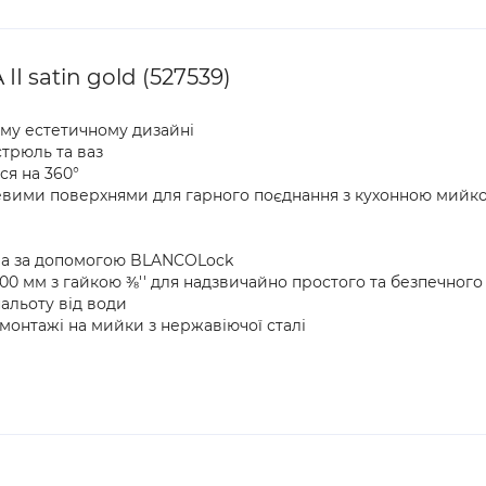
I satin gold (527539)
му естетичному дизайні
трюль та ваз
ся на 360°
алевими поверхнями для гарного поєднання з кухонною мийк
ча за допомогою BLANCOLock
 мм з гайкою ⅜'' для надзвичайно простого та безпечного
альоту від води
 монтажі на мийки з нержавіючої сталі