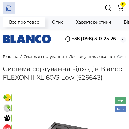
0
Все про товар
Опис
Характеристики
Ві
+38 (098) 310-25-26
Головна
Системи сортування
Для висувних фасадів
Систе
Система сортування відходів Blanco
FLEXON II XL 60/3 Low (526643)
4
Top
New
6
4