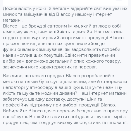
Досконалість у кожній деталі – відкрийте світ вишуканих
мийок та змішувачів від Blanco у нашому інтернет
магазині.
Blanco – це бренд зі світовим ім'ям, який втілює в собі
німецьку якість, інноваційність та дизайн. Наш магазин
гордо пропонує широкий асортимент продукції Blanco,
що охоплює від елегантних кухонних мийок до
функціональних змішувачів, які задовольнять потреби
найвимогливіших покупців. Здійснити правильний
вибір вам допоможе детальний опис кожного товару,
зазначення його характеристик та переваг.
Важливо, що кожен продукт Blanco розроблений з
метою не тільки бути функціональним, але й створювати
неповторну атмосферу в вашій кухні. Цінуєте незмінну
якість та шукаєте модний дизайн? Наш інтернет магазин
забезпечує швидку доставку, доступні ціни та
професійну підтримку при виборі продукції Blanco.
Вибирайте Blanco для створення бездоганного простору
вашої кухні. Втілюйте в життя свої ідеальні кухонні мрії з
продукцією, яка поєднує високу якість, стиль та інновації.