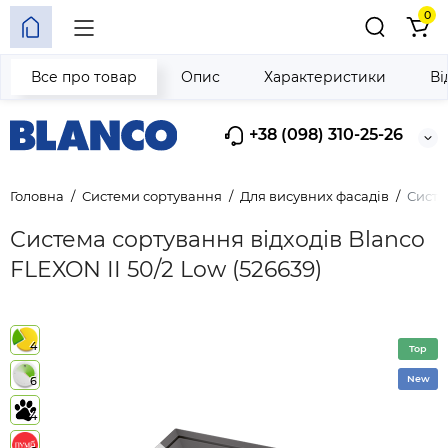
0
Все про товар
Опис
Характеристики
Ві
+38 (098) 310-25-26
Головна
Системи сортування
Для висувних фасадів
Систе
Система сортування відходів Blanco
FLEXON II 50/2 Low (526639)
4
Top
New
6
4