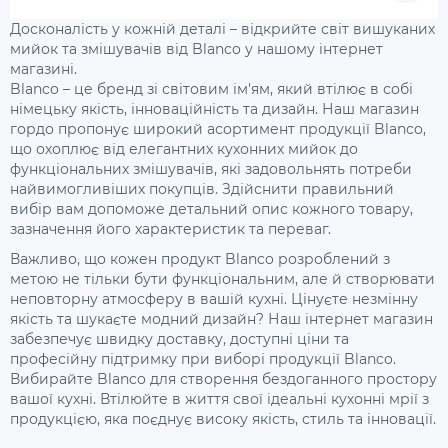
Досконалість у кожній деталі – відкрийте світ вишуканих
мийок та змішувачів від Blanco у нашому інтернет
магазині.
Blanco – це бренд зі світовим ім'ям, який втілює в собі
німецьку якість, інноваційність та дизайн. Наш магазин
гордо пропонує широкий асортимент продукції Blanco,
що охоплює від елегантних кухонних мийок до
функціональних змішувачів, які задовольнять потреби
найвимогливіших покупців. Здійснити правильний
вибір вам допоможе детальний опис кожного товару,
зазначення його характеристик та переваг.
Важливо, що кожен продукт Blanco розроблений з
метою не тільки бути функціональним, але й створювати
неповторну атмосферу в вашій кухні. Цінуєте незмінну
якість та шукаєте модний дизайн? Наш інтернет магазин
забезпечує швидку доставку, доступні ціни та
професійну підтримку при виборі продукції Blanco.
Вибирайте Blanco для створення бездоганного простору
вашої кухні. Втілюйте в життя свої ідеальні кухонні мрії з
продукцією, яка поєднує високу якість, стиль та інновації.