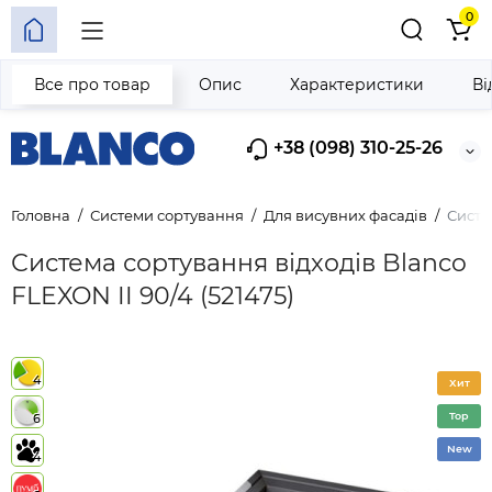
0
Все про товар
Опис
Характеристики
Ві
+38 (098) 310-25-26
Головна
Системи сортування
Для висувних фасадів
Систе
Система сортування відходів Blanco
FLEXON II 90/4 (521475)
4
Хит
Top
6
New
4