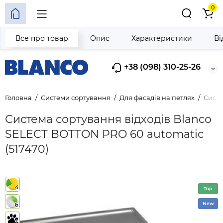
0
Все про товар
Опис
Характеристики
Ві
+38 (098) 310-25-26
Головна
Системи сортування
Для фасадів на петлях
Систе
Система сортування відходів Blanco
SELECT BOTTON PRO 60 automatic
(517470)
4
Top
New
6
4