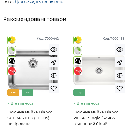
Теги:
Для фасадів на петлях
Рекомендовані товари
Код:
7000442
Код:
7000468
4
4
6
6
4
4
6
6
Хит
Top
Top
В наявності
В наявності
Кухонна мийка Blanco
Кухонна мийка Blanco
SUPRA 500-U (518205)
VILLAE Single (525163)
полірована
глянцевий білий