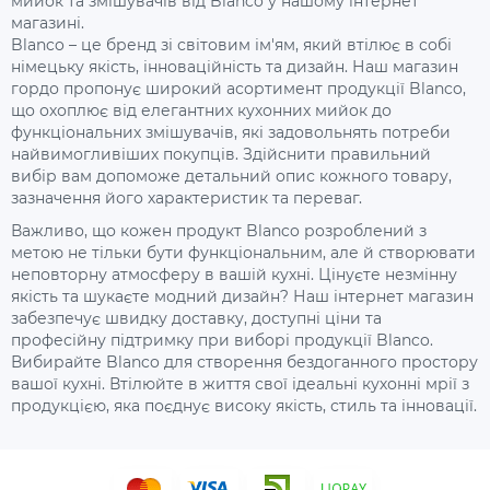
мийок та змішувачів від Blanco у нашому інтернет
магазині.
Blanco – це бренд зі світовим ім'ям, який втілює в собі
німецьку якість, інноваційність та дизайн. Наш магазин
гордо пропонує широкий асортимент продукції Blanco,
що охоплює від елегантних кухонних мийок до
функціональних змішувачів, які задовольнять потреби
найвимогливіших покупців. Здійснити правильний
вибір вам допоможе детальний опис кожного товару,
зазначення його характеристик та переваг.
Важливо, що кожен продукт Blanco розроблений з
метою не тільки бути функціональним, але й створювати
неповторну атмосферу в вашій кухні. Цінуєте незмінну
якість та шукаєте модний дизайн? Наш інтернет магазин
забезпечує швидку доставку, доступні ціни та
професійну підтримку при виборі продукції Blanco.
Вибирайте Blanco для створення бездоганного простору
вашої кухні. Втілюйте в життя свої ідеальні кухонні мрії з
продукцією, яка поєднує високу якість, стиль та інновації.