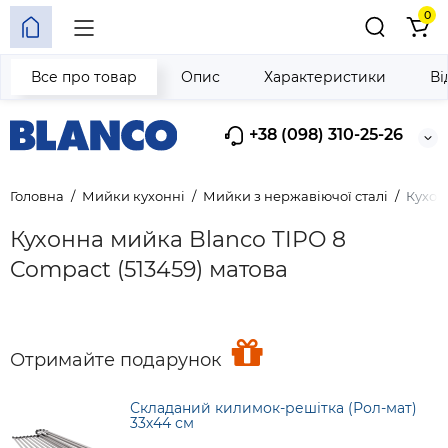
0
Все про товар
Опис
Характеристики
Ві
+38 (098) 310-25-26
Головна
Мийки кухонні
Мийки з нержавіючої сталі
Кухон
Кухонна мийка Blanco TIPO 8
Compact (513459) матова
Отримайте подарунок
Складаний килимок-решітка (Рол-мат)
33х44 см