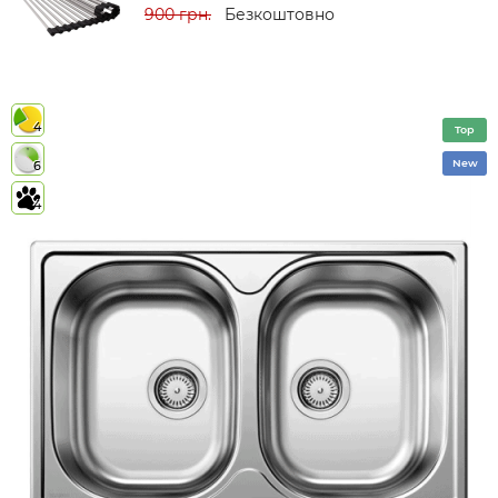
900 грн.
Безкоштовно
4
Top
New
6
4