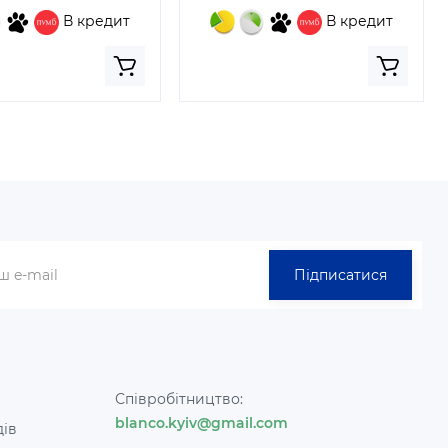
В кредит
В кредит
Підписатися
Співробітництво:
blanco.kyiv@gmail.com
дів