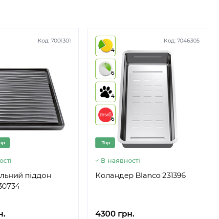
Код:
7001301
Код:
7046305
4
6
4
6
op
Top
ості
В наявності
альний піддон
Коландер Blanco 231396
30734
н.
4300 грн.