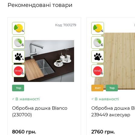
Рекомендовані товари
Код:
7001279
4
4
6
6
4
4
6
6
Top
Хит
Top
В наявності
В наявності
Обробна дошка Blanco
Обробна дошка B
(230700)
239449 аксесуар
8060 грн.
2760 грн.