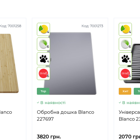
Код:
7001258
Код:
7001273
4
4
6
6
4
4
6
6
Top
Хит
T
В наявності
В наявн
lanco
Обробна дошка Blanco
Універс
227697
Blanco 2
3820 грн.
2070 гр