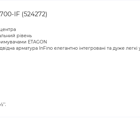
00-IF (524272)
 центра
альний рівень
тримувачами ETAGON
відна арматура InFino елегантно інтегровані та дуже легкі 
''.