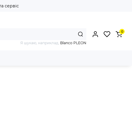
та сервіс
0
Я шукаю, наприклад,
Blanco PLEON