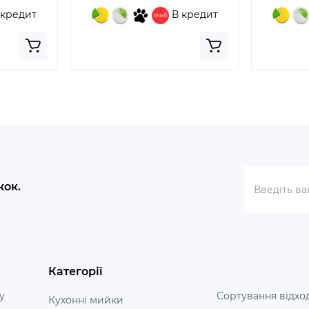
 кредит
В кредит
жок.
Категорії
у
Сортування відхо
Кухонні мийки