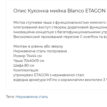
Опис Кухонна мийка Blanco ETAGON 7
Містка ступнева чаша з функціональністью миючого
Інтегрований виступ створює додатковий функціон
Інноваційна концепція з багатофункціональними у
Високоякісний прихований перелив C-overflow та від
Монтаж в рівень або зверху
Нержавіюча сталь полірована
Розмір 74х44 см
Чаша 70х40х19 см
Шафа 80 см
Комплектація:
утримувачі ETAGON з нержавіючої сталі
відвідна арматура InFino з корзинчатим вентилем 3 ½
Теги:
Нержавіюча сталь