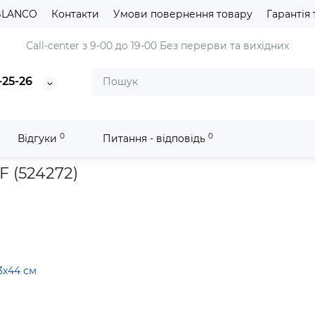
BLANCO
Контакти
Умови повернення товару
Гарантія 
Сall-center з 9-00 до 19-00
Без перерви та вихідних
-25-26
0
0
Відгуки
Питання - відповідь
онна мийка Blanco ETAGON 700-IF (524272)
 (524272)
3х44 см