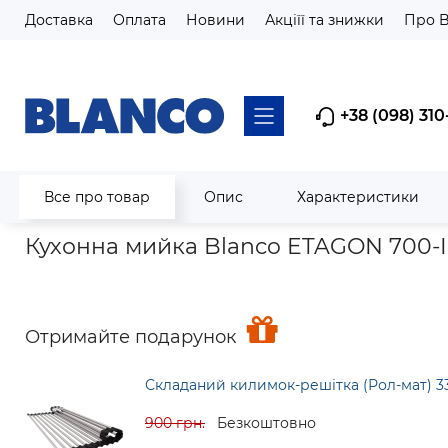
Доставка
Оплата
Новини
Акціїї та знижки
Про 
+38 (098) 310
Все про товар
Опис
Характеристики
Головна
Мийки кухонні
Мийки з нержавіючої сталі
Кух
Кухонна мийка Blanco ETAGON 700-IF
Отримайте подарунок
Складаний килимок-решітка (Рол-мат) 3
900 грн.
Безкоштовно