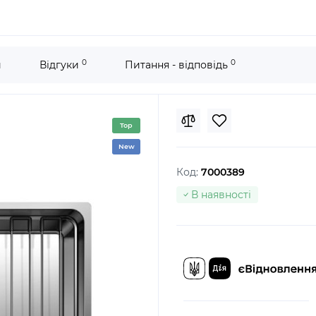
0
0
и
Відгуки
Питання - відповідь
Top
New
Код:
7000389
В наявності