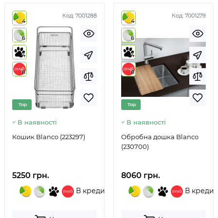
Код:
7001288
Код:
7001279
4
4
6
6
4
4
6
6
Top
Top
В наявності
В наявності
Кошик Blanco (223297)
Обробна дошка Blanco
(230700)
5250 грн.
8060 грн.
В кредит
В кредит