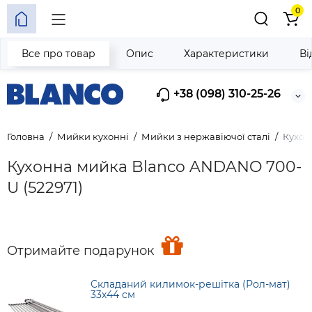
0
Все про товар
Опис
Характеристики
Ві
+38 (098) 310-25-26
Головна
Мийки кухонні
Мийки з нержавіючої сталі
Кухон
Кухонна мийка Blanco ANDANO 700-
U (522971)
Отримайте подарунок
Складаний килимок-решітка (Рол-мат)
33х44 см