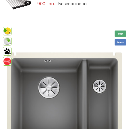
900 грн.
Безкоштовно
4
Top
New
6
4
6