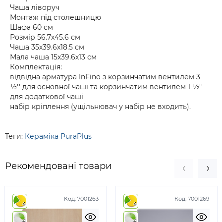
Чаша ліворуч
Монтаж під столешницю
Шафа 60 см
Розмір 56.7х45.6 см
Чаша 35х39.6х18.5 см
Мала чаша 15х39.6х13 см
Комплектація:
відвідна арматура InFino з корзинчатим вентилем 3
½'' для основної чаші та корзинчатим вентилем 1 ½''
для додаткової чаші
набір кріплення (ущільнювач у набір не входить).
Теги:
Кераміка PuraPlus
Рекомендовані товари
Код:
7001263
Код:
7001269
4
4
6
6