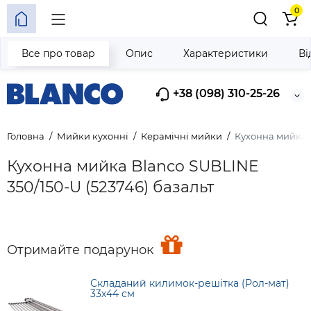
0
Все про товар
Опис
Характеристики
Ві
+38 (098) 310-25-26
Головна
Мийки кухонні
Керамічні мийки
Кухонна мийка B
Кухонна мийка Blanco SUBLINE
350/150-U (523746) базальт
Отримайте подарунок
Складаний килимок-решітка (Рол-мат)
33х44 см