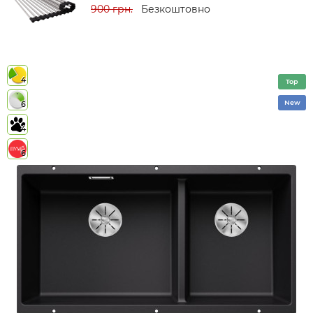
900 грн.
Безкоштовно
4
Top
New
6
4
6