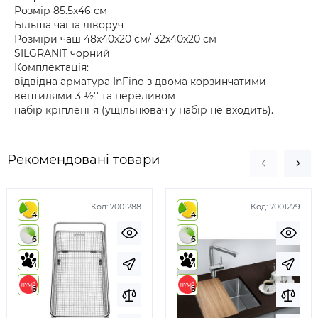
Розмір 85.5х46 см
Більша чаша ліворуч
Розміри чаш 48х40х20 см/ 32х40х20 см
SILGRANIT чорний
Комплектація:
відвідна арматура InFino з двома корзинчатими
вентилями 3 ½'' та переливом
набір кріплення (ущільнювач у набір не входить).
Рекомендовані товари
Код:
7001288
Код:
7001279
4
4
6
6
4
4
6
6