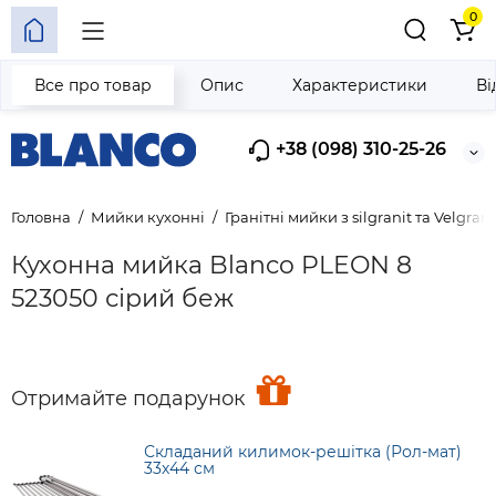
0
Все про товар
Опис
Характеристики
Ві
+38 (098) 310-25-26
Головна
Мийки кухонні
Гранітні мийки з silgranit та Velgrani
Кухонна мийка Blanco PLEON 8
523050 сірий беж
Отримайте подарунок
Складаний килимок-решітка (Рол-мат)
33х44 см