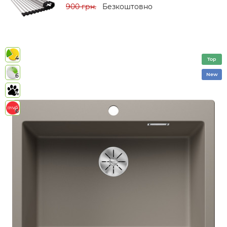
900 грн.
Безкоштовно
4
Top
New
6
4
6