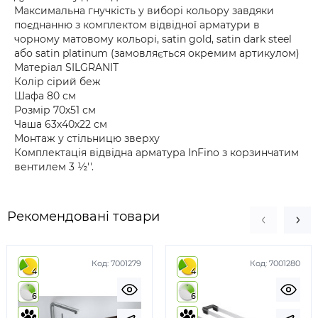
Максимальна гнучкість у виборі кольору завдяки
поєднанню з комплектом відвідної арматури в
чорному матовому кольорі, satin gold, satin dark steel
або satin platinum (замовляється окремим артикулом)
Матеріал SILGRANIT
Колір сірий беж
Шафа 80 см
Розмір 70х51 см
Чаша 63х40х22 см
Монтаж у стільницю зверху
Комплектація відвідна арматура InFino з корзинчатим
вентилем 3 ½''.
Рекомендовані товари
Код:
7001279
Код:
7001280
4
4
6
6