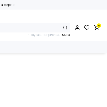
та сервіс
0
Я шукаю, наприклад,
мийка