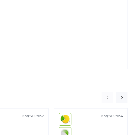
Код:
7057052
Код:
7057054
4