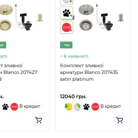
6
4
6
op
Top
ості
В наявності
т зливної
Комплект зливної
и Blanco 207427
арматури Blanco 207435
d
satin platinum
н.
12040 грн.
В кредит
В кредит