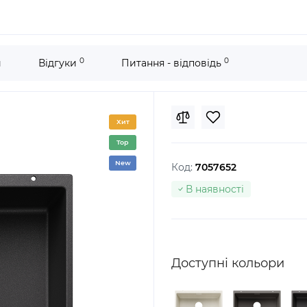
0
0
и
Відгуки
Питання - відповідь
Хит
Top
New
Код:
7057652
В наявності
Доступні кольори