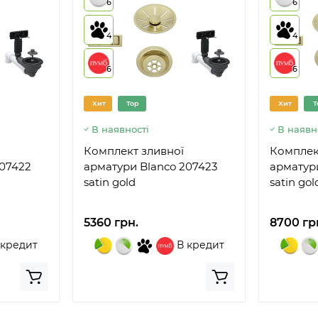
6
6
4
4
6
6
Хит
Top
Хит
T
В наявності
В наявн
Комплект зливної
Комплек
207422
арматури Blanco 207423
арматур
satin gold
satin gol
5360 грн.
8700 гр
 кредит
В кредит