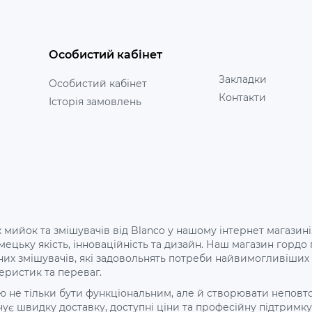
Особистий кабінет
Закладки
Особистий кабінет
Контакти
Історія замовлень
 мийок та змішувачів від Blanco у нашому інтернет магазині
 німецьку якість, інноваційність та дизайн. Наш магазин го
них змішувачів, які задовольнять потреби найвимогливіши
еристик та переваг.
не тільки бути функціональним, але й створювати неповторн
є швидку доставку, доступні ціни та професійну підтримку 