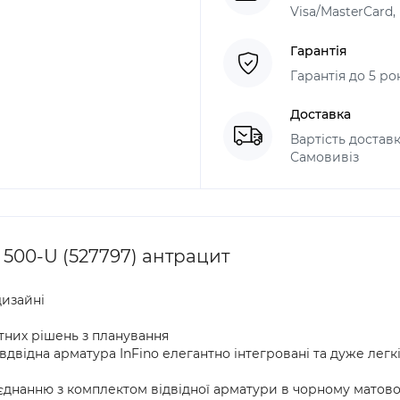
Visa/MasterCard
Гарантія
Гарантія до 5 ро
Доставка
Вартість доставк
Самовивіз
500-U (527797) антрацит
дизайні
тних рішень з планування
двідна арматура InFino елегантно інтегровані та дуже легкі
нанню з комплектом відвідної арматури в чорному матовому ко