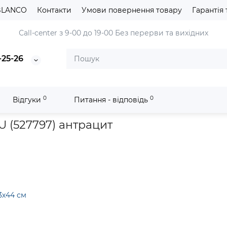
BLANCO
Контакти
Умови повернення товару
Гарантія 
Сall-center з 9-00 до 19-00
Без перерви та вихідних
-25-26
0
0
Відгуки
Питання - відповідь
nit
Кухонна мийка Blanco SUBLINE 500-U (527797) антрацит
 (527797) антрацит
3х44 см