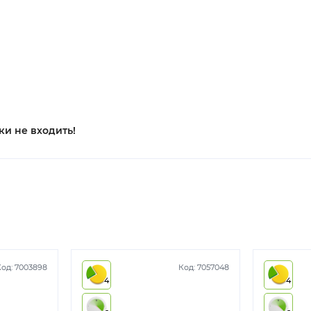
ки не входить!
Код:
7003898
Код:
7057048
4
4