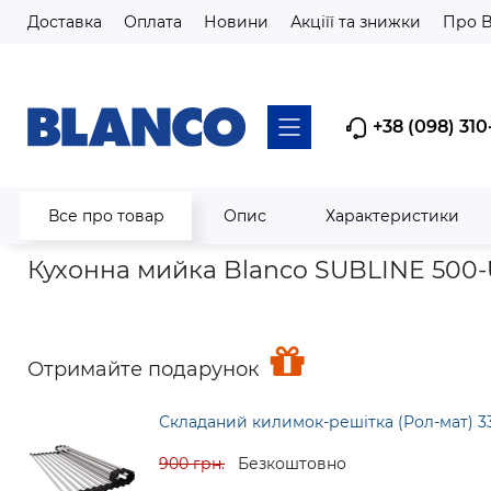
Доставка
Оплата
Новини
Акціїї та знижки
Про 
+38 (098) 310
Все про товар
Опис
Характеристики
Головна
Мийки кухонні
Гранітні мийки з silgranit та Velgra
Кухонна мийка Blanco SUBLINE 500-U
Отримайте подарунок
Складаний килимок-решітка (Рол-мат) 3
900 грн.
Безкоштовно