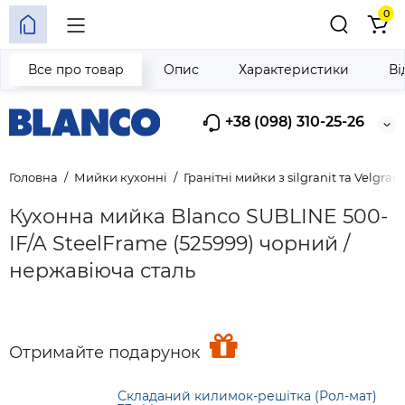
0
Все про товар
Опис
Характеристики
Ві
+38 (098) 310-25-26
Головна
Мийки кухонні
Гранітні мийки з silgranit та Velgrani
Кухонна мийка Blanco SUBLINE 500-
IF/A SteelFrame (525999) чорний /
нержавіюча сталь
Отримайте подарунок
Складаний килимок-решітка (Рол-мат)