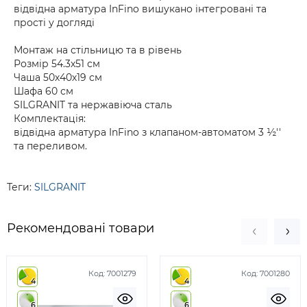
відвідна арматура InFino вишукано інтегровані та
прості у догляді
Монтаж на стільницю та в рівень
Розмір 54.3х51 см
Чаша 50х40х19 см
Шафа 60 см
SILGRANIT та нержавіюча сталь
Комплектація:
відвідна арматура InFino з клапаном-автоматом 3 ½''
та переливом.
Теги:
SILGRANIT
Рекомендовані товари
Код:
7001279
Код:
7001280
4
4
6
6