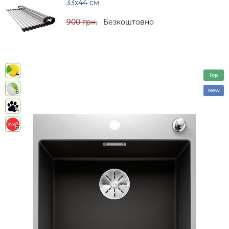
33х44 см
900 грн.
Безкоштовно
4
Top
New
6
4
6