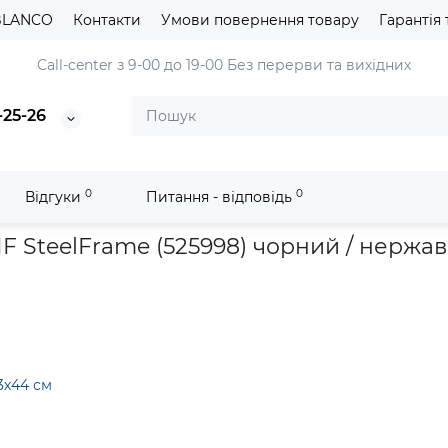
BLANCO
Контакти
Умови повернення товару
Гарантія 
Сall-center з 9-00 до 19-00
Без перерви та вихідних
-25-26
0
0
Відгуки
Питання - відповідь
nit
Кухонна мийка Blanco SUBLINE 500-IF SteelFrame (525998) ч
F SteelFrame (525998) чорний / нержав
3х44 см