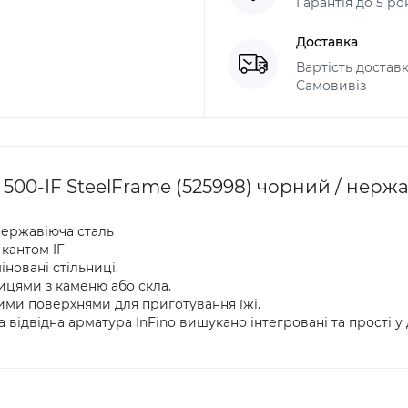
Гарантія до 5 ро
Доставка
Вартість доставк
Самовивіз
00-IF SteelFrame (525998) чорний / нержа
нержавіюча сталь
кантом IF
новані стільниці.
ицями з каменю або скла.
ими поверхнями для приготування їжі.
а відвідна арматура InFino вишукано інтегровані та прості у 