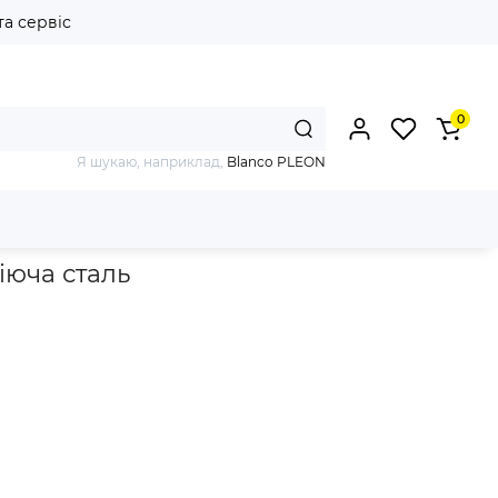
та сервіс
0
Я шукаю, наприклад,
Blanco PLEON
орний / нержавіюча сталь
іюча сталь