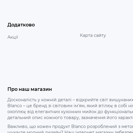
Додатково
Карта сайту
Акції
Про наш магазин
Досконалість у кожній деталі – відкрийте світ вишуканих
Blanco – це бренд зі світовим ім'ям, який втілює в собі
охоплює від елегантних кухонних мийок до функціональ
детальний опис кожного товару, зазначення його характ
Важливо, що кожен продукт Blanco розроблений з метою 
шукаєте модний дизайн? Наш інтернет магазин забезпечу