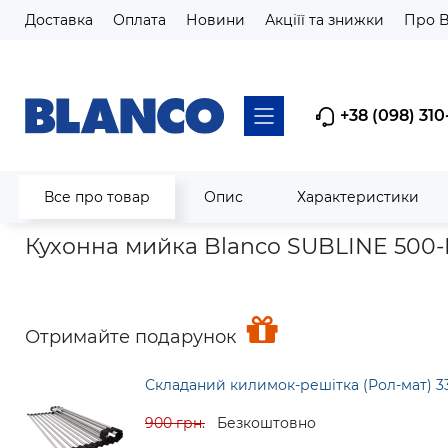
Доставка
Оплата
Новини
Акціїї та знижки
Про 
+38 (098) 310
Все про товар
Опис
Характеристики
Головна
Мийки кухонні
Гранітні мийки з silgranit та Velgra
Кухонна мийка Blanco SUBLINE 500-I
Отримайте подарунок
Складаний килимок-решітка (Рол-мат) 3
900 грн.
Безкоштовно