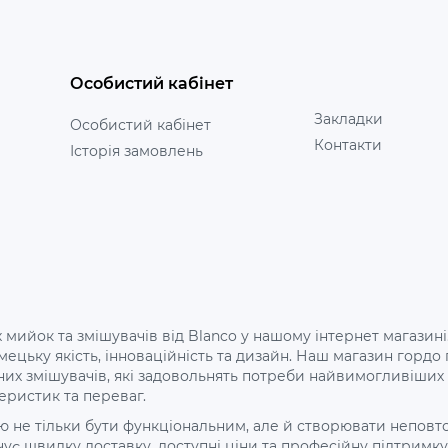
Особистий кабінет
Закладки
Особистий кабінет
Контакти
Історія замовлень
 мийок та змішувачів від Blanco у нашому інтернет магазині
 німецьку якість, інноваційність та дизайн. Наш магазин го
них змішувачів, які задовольнять потреби найвимогливіши
еристик та переваг.
не тільки бути функціональним, але й створювати неповторн
є швидку доставку, доступні ціни та професійну підтримку 