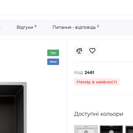
0
0
и
Відгуки
Питання - відповідь
Top
New
Код:
2461
Немає в наявності
Доступні кольори