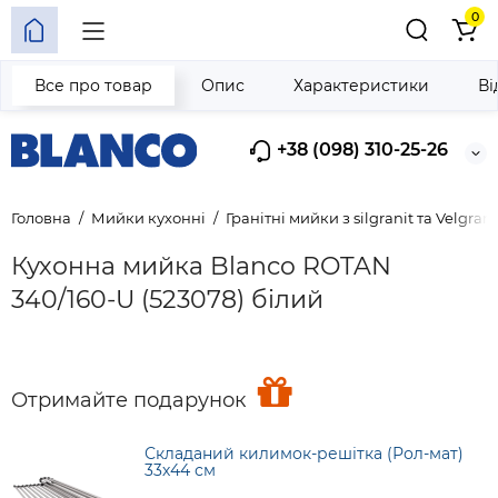
0
Все про товар
Опис
Характеристики
Ві
+38 (098) 310-25-26
Головна
Мийки кухонні
Гранітні мийки з silgranit та Velgrani
Кухонна мийка Blanco ROTAN
340/160-U (523078) білий
Отримайте подарунок
Складаний килимок-решітка (Рол-мат)
33х44 см