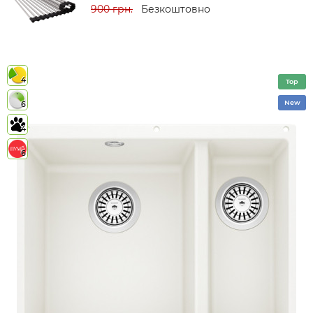
900 грн.
Безкоштовно
4
Top
New
6
4
6