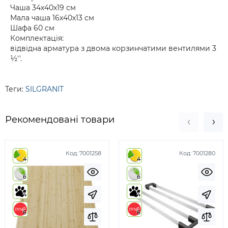
Чаша 34х40х19 см
Мала чаша 16х40х13 см
Шафа 60 см
Комплектація:
відвідна арматура з двома корзинчатими вентилями 3
½''.
Теги:
SILGRANIT
Рекомендовані товари
Код:
7001258
Код:
7001280
4
4
6
6
4
4
6
6