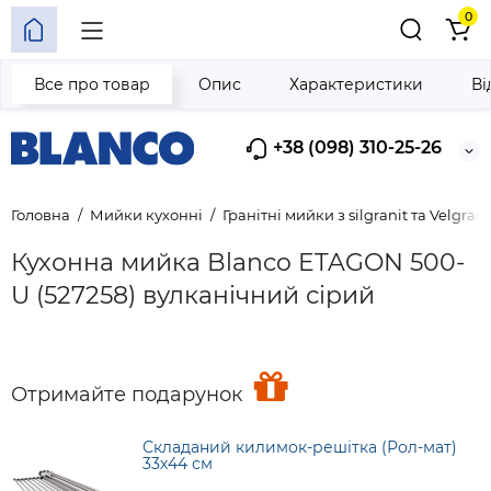
0
Все про товар
Опис
Характеристики
Ві
+38 (098) 310-25-26
Головна
Мийки кухонні
Гранітні мийки з silgranit та Velgrani
Кухонна мийка Blanco ETAGON 500-
U (527258) вулканічний сірий
Отримайте подарунок
Складаний килимок-решітка (Рол-мат)
33х44 см