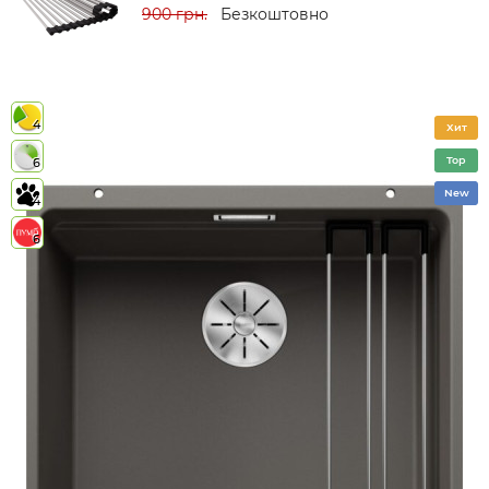
900 грн.
Безкоштовно
4
Хит
Top
6
New
4
6