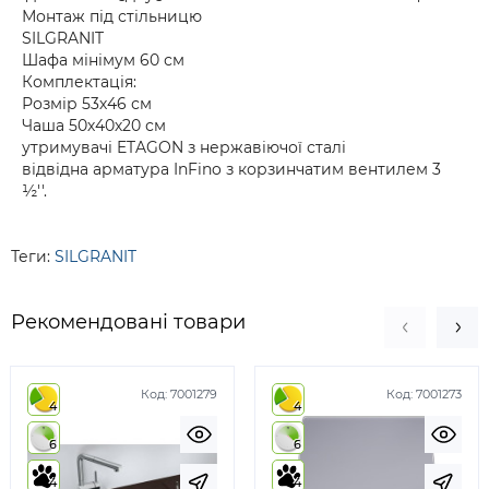
Монтаж під стільницю
SILGRANIT
Шафа мінімум 60 см
Комплектація:
Розмір 53х46 см
Чаша 50х40х20 см
утримувачі ETAGON з нержавіючої сталі
відвідна арматура InFino з корзинчатим вентилем 3
½''.
Теги:
SILGRANIT
Рекомендовані товари
Код:
7001279
Код:
7001273
4
4
6
6
4
4