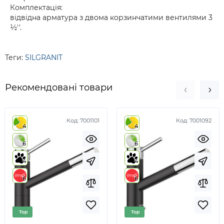
Комплектація:
відвідна арматура з двома корзинчатими вентилями 3
½''.
Теги:
SILGRANIT
Рекомендовані товари
Код:
7001101
Код:
7001092
4
4
6
6
4
4
6
6
Top
Top