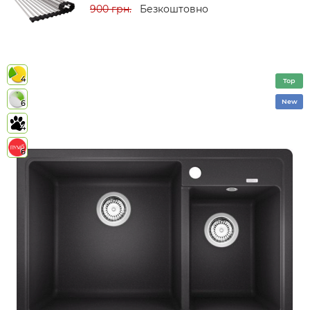
900 грн.
Безкоштовно
4
Top
New
6
4
6