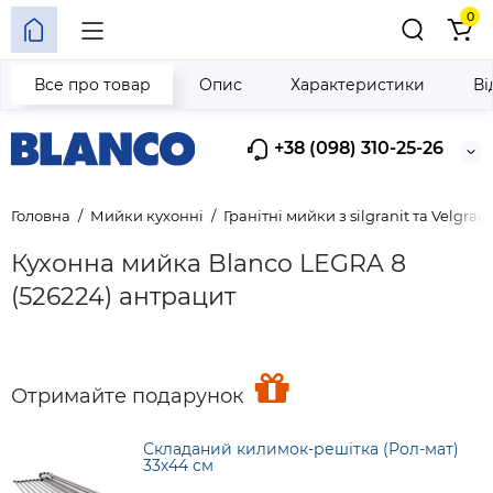
0
Все про товар
Опис
Характеристики
Ві
+38 (098) 310-25-26
Головна
Мийки кухонні
Гранітні мийки з silgranit та Velgrani
Кухонна мийка Blanco LEGRA 8
(526224) антрацит
Отримайте подарунок
Складаний килимок-решітка (Рол-мат)
33х44 см