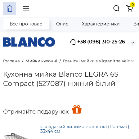
0
Все про товар
Опис
Характеристики
Ві
+38 (098) 310-25-26
Головна
Мийки кухонні
Гранітні мийки з silgranit та Velgrani
Кухонна мийка Blanco LEGRA 6S
Compact (527087) ніжний білий
Отримайте подарунок
Складаний килимок-решітка (Рол-мат)
33х44 см