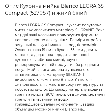
Опис Кухонна мийка Blanco LEGRA 6S
Compact (527087) ніжний білий
Blanco LEGRA 6 S Compact - сучасне полуторне
миття з композитного матеріалу SILGRANIT. Вона
має дві чаші класичної прямокутної форми та
невелике крило для сушіння. Розміри виробів
актуальні для кухні малих і середніх розмірів.
Основна чаша 19 см та будова 33 см є досить
місткою, а додаткова – додає корисності
кухонною глибиною мийці, зручно
розморожувати в ній продукти або розділяти
посуд. Мийка виготовлена ​​з унікального
запатентованого матеріалу SILGRANIT,
виробленого компанією Blanco. У нього є
смакові якості, які мають високу температуру та
побутових кислот. До складу матеріалу входить
гранітна крихта (80%), акрилова смола, керамічні
гранули та частинки та водо-,
грязевідштовхувальні компоненти. Завдяки
об'єму цієї кухонної мийки Blanco має