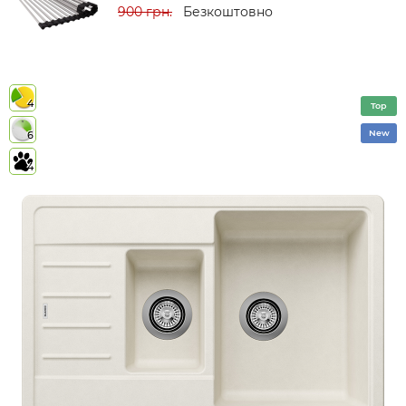
900 грн.
Безкоштовно
4
Top
New
6
4