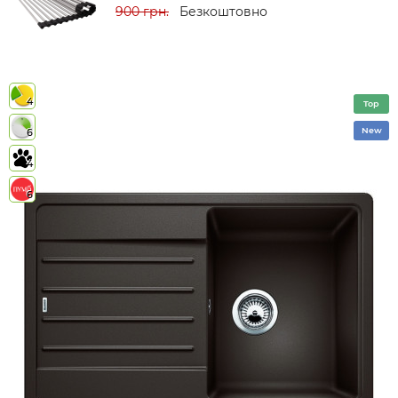
900 грн.
Безкоштовно
4
Top
New
6
4
6