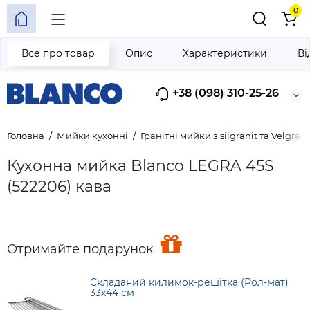
0
Все про товар
Опис
Характеристики
Ві
+38 (098) 310-25-26
Головна
Мийки кухонні
Гранітні мийки з silgranit та Velgrani
Кухонна мийка Blanco LEGRA 45S
(522206) кава
Отримайте подарунок
Складаний килимок-решітка (Рол-мат)
33х44 см