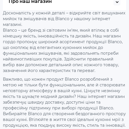
Про наш магазин
Досконалість у кожній деталі – відкрийте світ вишуканих
мийок та змішувачів від Blanco у нашому інтернет
магазині.
Blanco – це бренд зі світовим ім'ям, який втілює в собі
німецьку якість, інноваційність та дизайн. Наш магазин
гордо пропонує широкий асортимент продукції Blanco,
що охоплює від елегантних кухонних мийок до
функціональних змішувачів, які задовольнять потреби
найвимогливіших покупців. Здійснити правильний
вибір вам допоможе детальний опис кожного товару,
зазначення його характеристик та переваг.
Важливо, що кожен продукт Blanco розроблений з
метою не тільки бути функціональним, але й створювати
неповторну атмосферу в вашій кухні. Цінуєте незмінну
якість та шукаєте модний дизайн? Наш інтернет магазин
забезпечує швидку доставку, доступні ціни та
професійну підтримку при виборі продукції Blanco.
Вибирайте Blanco для створення бездоганного простору
вашої кухні. Втілюйте в життя свої ідеальні кухонні мрії з
продукцією, яка поєднує високу якість, стиль та інновації.