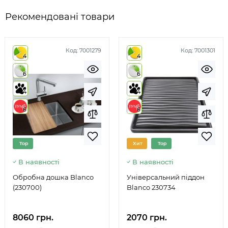
Рекомендовані товари
Код:
7001279
Код:
7001301
4
4
6
6
4
4
6
6
Top
Хит
Top
В наявності
В наявності
Обробна дошка Blanco
Універсальний піддон
(230700)
Blanco 230734
8060 грн.
2070 грн.