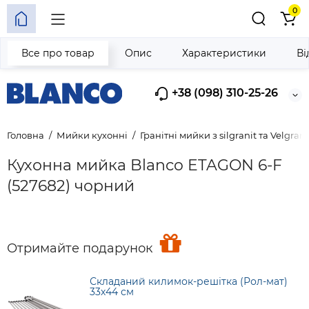
0
Все про товар
Опис
Характеристики
Ві
+38 (098) 310-25-26
Головна
Мийки кухонні
Гранітні мийки з silgranit та Velgrani
Кухонна мийка Blanco ETAGON 6-F
(527682) чорний
Отримайте подарунок
Складаний килимок-решітка (Рол-мат)
33х44 см