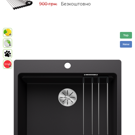
900 грн.
Безкоштовно
4
Top
New
6
4
6