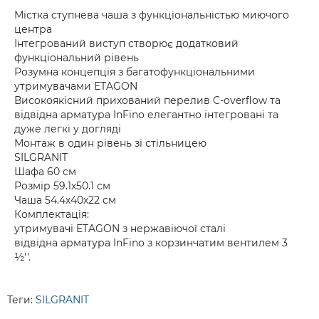
Містка ступнева чаша з функціональністью миючого
центра
Інтегрований виступ створює додатковий
функціональний рівень
Розумна концепція з багатофункціональними
утримувачами ETAGON
Високоякісний прихований перелив C-overflow та
відвідна арматура InFino елегантно інтегровані та
дуже легкі у догляді
Монтаж в один рівень зі стільницею
SILGRANIT
Шафа 60 см
Розмір 59.1х50.1 см
Чаша 54.4х40х22 см
Комплектація:
утримувачі ETAGON з нержавіючої сталі
відвідна арматура InFino з корзинчатим вентилем 3
½''.
Теги:
SILGRANIT