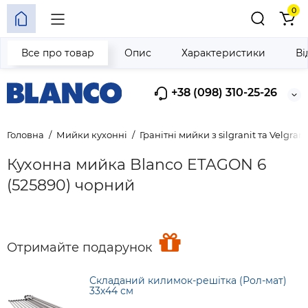
0
Все про товар
Опис
Характеристики
Ві
+38 (098) 310-25-26
Головна
Мийки кухонні
Гранітні мийки з silgranit та Velgrani
Кухонна мийка Blanco ETAGON 6
(525890) чорний
Отримайте подарунок
Складаний килимок-решітка (Рол-мат)
33х44 см