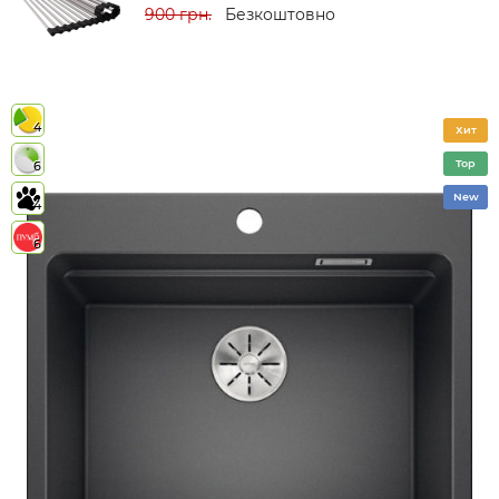
900 грн.
Безкоштовно
4
Хит
Top
6
New
4
6