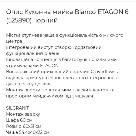
Опис Кухонна мийка Blanco ETAGON 6
(525890) чорний
Містка ступнева чаша з функціональністью миючого
центра
Інтегрований виступ створює додатковий
функціональний рівень
Інноваційна концепція з багатофункціональними
утримувачами ETAGON
Високоякісний прихований перелив C-overflow та
відвідна арматура InFino елегантно інтегровані та
дуже легкі у догляді
Монтаж зверху з елегантним пласким кантом та
просторим майданчиком під змішувач
SILGRANIT
Монтаж зверху
Шафа 60 см
Розмір 60х51 см
Чаша 54.4х40х22 см