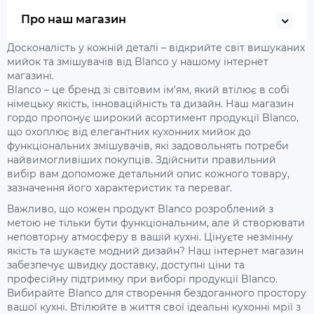
Про наш магазин
Досконалість у кожній деталі – відкрийте світ вишуканих
мийок та змішувачів від Blanco у нашому інтернет
магазині.
Blanco – це бренд зі світовим ім'ям, який втілює в собі
німецьку якість, інноваційність та дизайн. Наш магазин
гордо пропонує широкий асортимент продукції Blanco,
що охоплює від елегантних кухонних мийок до
функціональних змішувачів, які задовольнять потреби
найвимогливіших покупців. Здійснити правильний
вибір вам допоможе детальний опис кожного товару,
зазначення його характеристик та переваг.
Важливо, що кожен продукт Blanco розроблений з
метою не тільки бути функціональним, але й створювати
неповторну атмосферу в вашій кухні. Цінуєте незмінну
якість та шукаєте модний дизайн? Наш інтернет магазин
забезпечує швидку доставку, доступні ціни та
професійну підтримку при виборі продукції Blanco.
Вибирайте Blanco для створення бездоганного простору
вашої кухні. Втілюйте в життя свої ідеальні кухонні мрії з