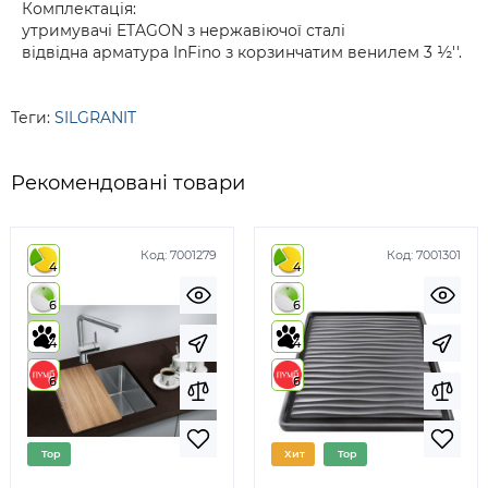
Комплектація:
утримувачі ETAGON з нержавіючої сталі
відвідна арматура InFino з корзинчатим венилем 3 ½''.
Теги:
SILGRANIT
Рекомендовані товари
Код:
7001279
Код:
7001301
4
4
6
6
4
4
6
6
Top
Хит
Top