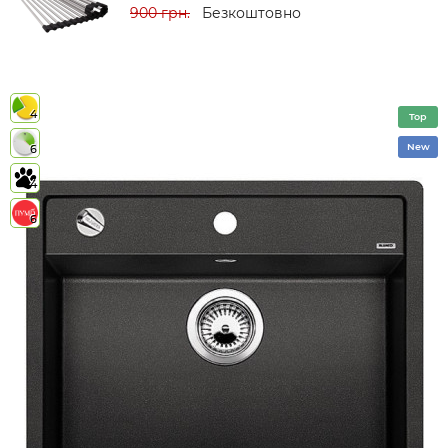
900 грн.
Безкоштовно
4
Top
New
6
4
6