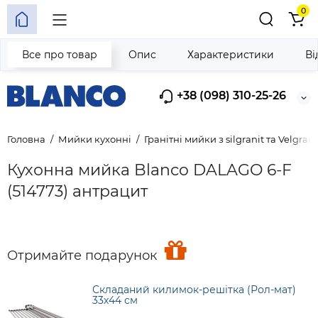
0
Все про товар
Опис
Характеристики
Ві
+38 (098) 310-25-26
Головна
Мийки кухонні
Гранітні мийки з silgranit та Velgrani
Кухонна мийка Blanco DALAGO 6-F
(514773) антрацит
Отримайте подарунок
Складаний килимок-решітка (Рол-мат)
33х44 см