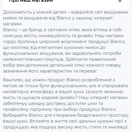
Про наш магазин
Досконалість у кожній деталі – відкрийте світ вишуканих
мийок та змішувачів від Blanco у нашому інтернет
магазині.
Blanco – це бренд зі світовим ім'ям, який втілює в собі
німецьку якість, інноваційність та дизайн. Наш магазин
гордо пропонує широкий асортимент продукції Blanco,
що охоплює від елегантних кухонних мийок до
функціональних змішувачів, які задовольнять потреби
найвимогливіших покупців. Здійснити правильний
вибір вам допоможе детальний опис кожного товару,
зазначення його характеристик та переваг.
Важливо, що кожен продукт Blanco розроблений з
метою не тільки бути функціональним, але й створювати
неповторну атмосферу в вашій кухні. Цінуєте незмінну
якість та шукаєте модний дизайн? Наш інтернет магазин
забезпечує швидку доставку, доступні ціни та
професійну підтримку при виборі продукції Blanco.
Вибирайте Blanco для створення бездоганного простору
вашої кухні. Втілюйте в життя свої ідеальні кухонні мрії з
продукцією, яка поєднує високу якість, стиль та інновації.