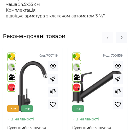
Чаша 54.5х35 см
Комплектація:
відвідна арматура з клапаном-автоматом 3 ½''.
Рекомендовані товари
Код:
7001119
Код:
7001159
4
4
6
6
4
4
6
6
Хит
Top
Top
В наявності
В наявності
Кухонний змішувач
Кухонний змішувач