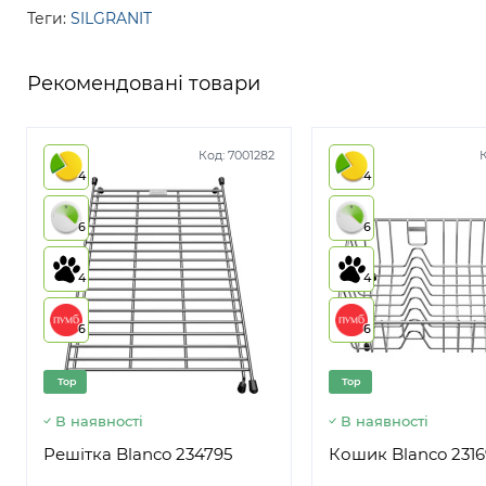
Теги:
SILGRANIT
Рекомендовані товари
Код:
7001282
4
4
6
6
4
4
6
6
Top
Top
В наявності
В наявності
Решітка Blanco 234795
Кошик Blanco 2316