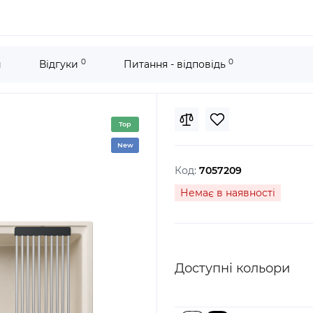
0
0
и
Відгуки
Питання - відповідь
Top
New
Код:
7057209
Немає в наявності
Доступні кольори