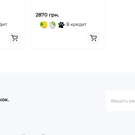
2870 грн.
дит
В кредит
жок.