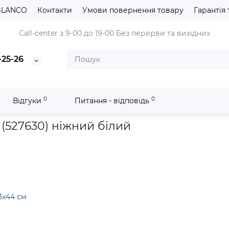
BLANCO
Контакти
Умови повернення товару
Гарантія 
Сall-center з 9-00 до 19-00
Без перерви та вихідних
-25-26
0
0
Відгуки
Питання - відповідь
nit
Кухонна мийка Blanco ADIRA XL 6 SF (527630) ніжний білий
 (527630) ніжний білий
3х44 см