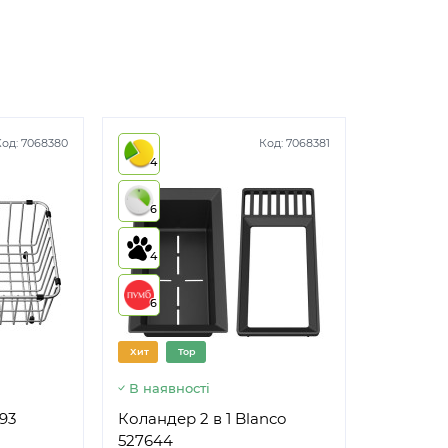
Код:
7068380
Код:
7068381
4
6
4
6
Хит
Top
В наявності
93
Коландер 2 в 1 Blanco
527644