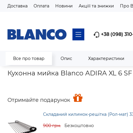
Доставка
Оплата
Новини
Акціїї та знижки
Про 
+38 (098) 310
Все про товар
Опис
Характеристики
Головна
Мийки кухонні
Гранітні мийки з silgranit та Velgra
Кухонна мийка Blanco ADIRA XL 6 SF
Отримайте подарунок
Складаний килимок-решітка (Рол-мат) 3
900 грн.
Безкоштовно