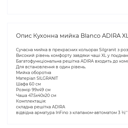
Опис Кухонна мийка Blanco ADIRA XL 
Сучасна мийка в прекрасних кольорах Silgranit з 
Високий рівень комфорту завдяки чаші XL у поєдна
Багатофункціональна решітка ADIRA входить до компл
Для встановлення в один рівень.
Мийка оборотна
Матеріал SILGRANIT
Шафа 60 см
Розмір 99х49 см
Чаша 47.5х40х20 см
Комплектація:
складна решітка ADIRA
відвідна арматура InFino з клапаном-автоматом 3 ½''