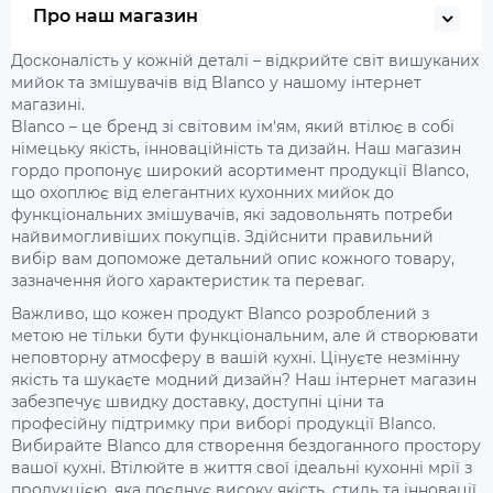
Про наш магазин
Досконалість у кожній деталі – відкрийте світ вишуканих
мийок та змішувачів від Blanco у нашому інтернет
магазині.
Blanco – це бренд зі світовим ім'ям, який втілює в собі
німецьку якість, інноваційність та дизайн. Наш магазин
гордо пропонує широкий асортимент продукції Blanco,
що охоплює від елегантних кухонних мийок до
функціональних змішувачів, які задовольнять потреби
найвимогливіших покупців. Здійснити правильний
вибір вам допоможе детальний опис кожного товару,
зазначення його характеристик та переваг.
Важливо, що кожен продукт Blanco розроблений з
метою не тільки бути функціональним, але й створювати
неповторну атмосферу в вашій кухні. Цінуєте незмінну
якість та шукаєте модний дизайн? Наш інтернет магазин
забезпечує швидку доставку, доступні ціни та
професійну підтримку при виборі продукції Blanco.
Вибирайте Blanco для створення бездоганного простору
вашої кухні. Втілюйте в життя свої ідеальні кухонні мрії з
продукцією, яка поєднує високу якість, стиль та інновації.