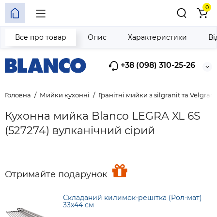
0
Все про товар
Опис
Характеристики
Ві
+38 (098) 310-25-26
Головна
Мийки кухонні
Гранітні мийки з silgranit та Velgrani
Кухонна мийка Blanco LEGRA XL 6S
(527274) вулканічний сірий
Отримайте подарунок
Складаний килимок-решітка (Рол-мат)
33х44 см