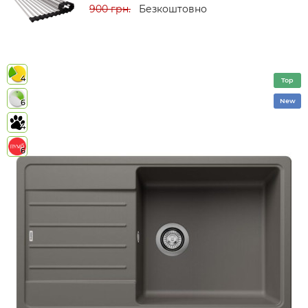
900 грн.
Безкоштовно
4
Top
New
6
4
6