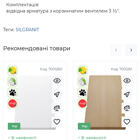
Комплектація:
відвідна арматура з корзинчатим вентилем 3 ½''.
Теги:
SILGRANIT
Рекомендовані товари
Код:
7001260
Код:
7001261
4
4
6
6
4
4
6
6
Top
Top
В наявності
В наявності