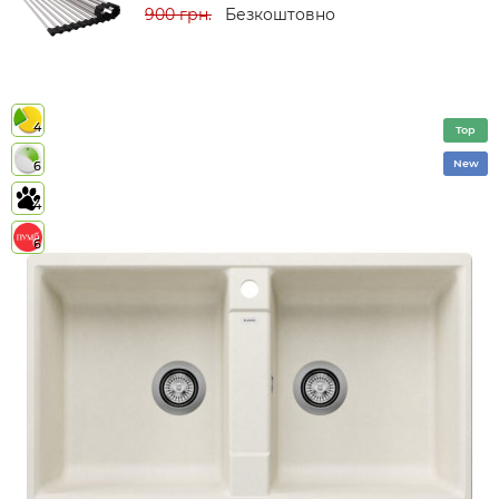
900 грн.
Безкоштовно
4
Top
New
6
4
6