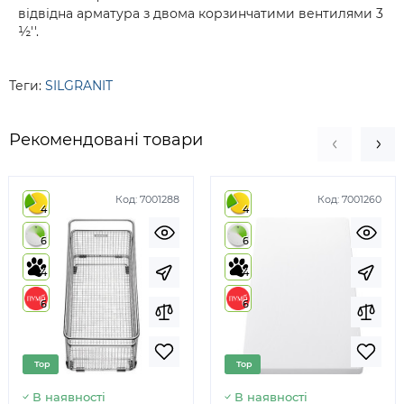
відвідна арматура з двома корзинчатими вентилями 3
½''.
Теги:
SILGRANIT
Рекомендовані товари
Код:
7001288
Код:
7001260
4
4
6
6
4
4
6
6
Top
Top
В наявності
В наявності