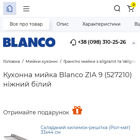
0
Все про товар
Опис
Характеристики
Ві
+38 (098) 310-25-26
Головна
Мийки кухонні
Гранітні мийки з silgranit та Velgrani
Кухонна мийка Blanco ZIA 9 (527210)
ніжний білий
Отримайте подарунок
Складаний килимок-решітка (Рол-мат)
33х44 см