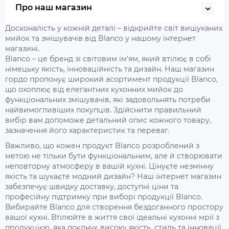
Про наш магазин
Досконалість у кожній деталі – відкрийте світ вишуканих
мийок та змішувачів від Blanco у нашому інтернет
магазині.
Blanco – це бренд зі світовим ім'ям, який втілює в собі
німецьку якість, інноваційність та дизайн. Наш магазин
гордо пропонує широкий асортимент продукції Blanco,
що охоплює від елегантних кухонних мийок до
функціональних змішувачів, які задовольнять потреби
найвимогливіших покупців. Здійснити правильний
вибір вам допоможе детальний опис кожного товару,
зазначення його характеристик та переваг.
Важливо, що кожен продукт Blanco розроблений з
метою не тільки бути функціональним, але й створювати
неповторну атмосферу в вашій кухні. Цінуєте незмінну
якість та шукаєте модний дизайн? Наш інтернет магазин
забезпечує швидку доставку, доступні ціни та
професійну підтримку при виборі продукції Blanco.
Вибирайте Blanco для створення бездоганного простору
вашої кухні. Втілюйте в життя свої ідеальні кухонні мрії з
продукцією, яка поєднує високу якість, стиль та інновації.