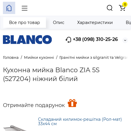
0
Все про товар
Опис
Характеристики
Ві
+38 (098) 310-25-26
Головна
Мийки кухонні
Гранітні мийки з silgranit та Velgrani
Кухонна мийка Blanco ZIA 5S
(527204) ніжний білий
Отримайте подарунок
Складаний килимок-решітка (Рол-мат)
33х44 см