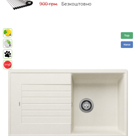
900 грн.
Безкоштовно
4
Top
New
6
4
6