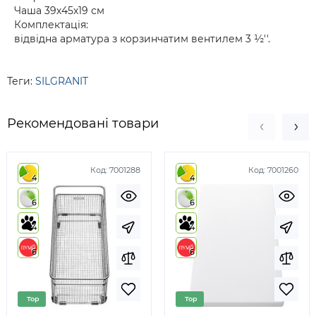
Чаша 39х45х19 см
Комплектація:
відвідна арматура з корзинчатим вентилем 3 ½''.
Теги:
SILGRANIT
Рекомендовані товари
Код:
7001288
Код:
7001260
4
4
6
6
4
4
6
6
Top
Top