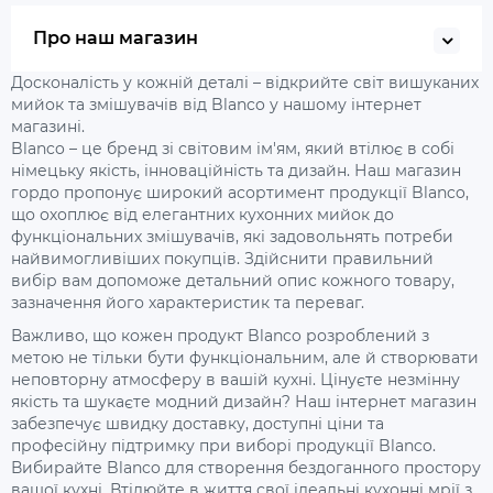
Про наш магазин
Досконалість у кожній деталі – відкрийте світ вишуканих
мийок та змішувачів від Blanco у нашому інтернет
магазині.
Blanco – це бренд зі світовим ім'ям, який втілює в собі
німецьку якість, інноваційність та дизайн. Наш магазин
гордо пропонує широкий асортимент продукції Blanco,
що охоплює від елегантних кухонних мийок до
функціональних змішувачів, які задовольнять потреби
найвимогливіших покупців. Здійснити правильний
вибір вам допоможе детальний опис кожного товару,
зазначення його характеристик та переваг.
Важливо, що кожен продукт Blanco розроблений з
метою не тільки бути функціональним, але й створювати
неповторну атмосферу в вашій кухні. Цінуєте незмінну
якість та шукаєте модний дизайн? Наш інтернет магазин
забезпечує швидку доставку, доступні ціни та
професійну підтримку при виборі продукції Blanco.
Вибирайте Blanco для створення бездоганного простору
вашої кухні. Втілюйте в життя свої ідеальні кухонні мрії з