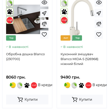
6
6
4
4
6
6
Top
Хит
Top
В наявності
В наявності
Обробна дошка Blanco
Кухонний змішувач
(230700)
Blanco MIDA-S (526968)
ніжний білий
8060 грн.
9490 грн.
В кредит
В кредит
Купити
Купити