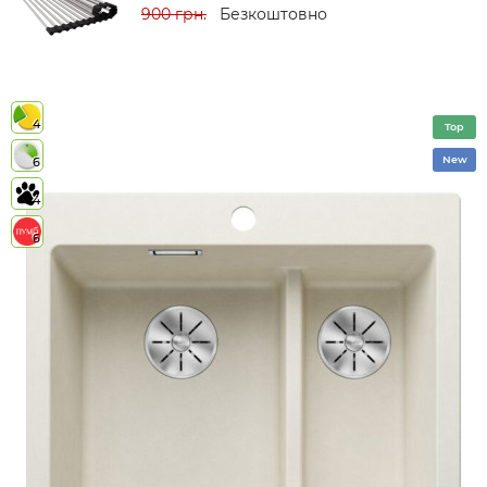
900 грн.
Безкоштовно
4
Top
New
6
4
6