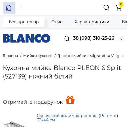
0
Все про товар
Опис
Характеристики
Ві
+38 (098) 310-25-26
Головна
Мийки кухонні
Гранітні мийки з silgranit та Velgrani
Кухонна мийка Blanco PLEON 6 Split
(527139) ніжний білий
Отримайте подарунок
Складаний килимок-решітка (Рол-мат)
33х44 см