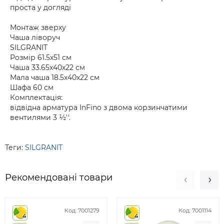
проста у догляді
Монтаж зверху
Чаша ліворуч
SILGRANIT
Розмір 61.5х51 см
Чаша 33.65х40х22 см
Мала чаша 18.5х40х22 см
Шафа 60 см
Комплектація:
відвідна арматура InFino з двома корзинчатими
вентилями 3 ½''.
Теги:
SILGRANIT
Рекомендовані товари
Код:
7001279
Код:
7001114
4
4