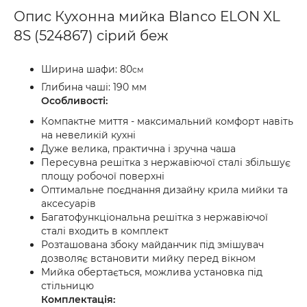
Опис Кухонна мийка Blanco ELON XL
8S (524867) сірий беж
Ширина шафи: 80
см
Глибина чаші: 190 мм
Особливості:
Компактне миття - максимальний комфорт навіть
на невеликій кухні
Дуже велика, практична і зручна чаша
Пересувна решітка з нержавіючої сталі збільшує
площу робочої поверхні
Оптимальне поєднання дизайну крила мийки та
аксесуарів
Багатофункціональна решітка з нержавіючої
сталі входить в комплект
Розташована збоку майданчик під змішувач
дозволяє встановити мийку перед вікном
Мийка обертається, можлива установка під
стільницю
Комплектація: