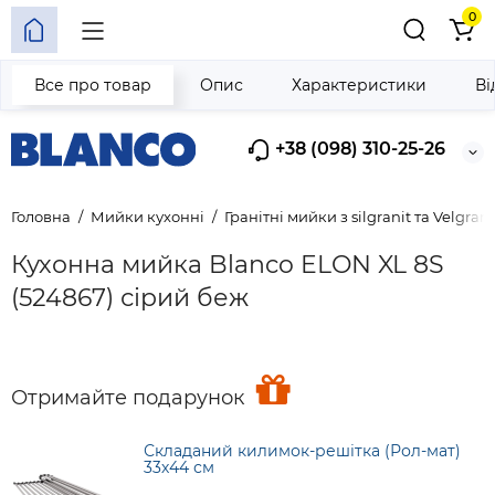
0
Все про товар
Опис
Характеристики
Ві
+38 (098) 310-25-26
Головна
Мийки кухонні
Гранітні мийки з silgranit та Velgrani
Кухонна мийка Blanco ELON XL 8S
(524867) сірий беж
Отримайте подарунок
Складаний килимок-решітка (Рол-мат)
33х44 см