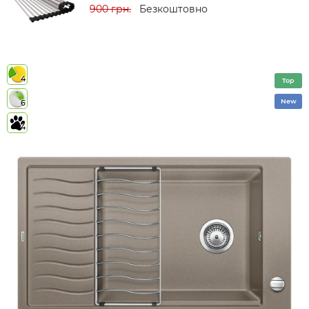
900 грн.
Безкоштовно
4
Top
New
6
4