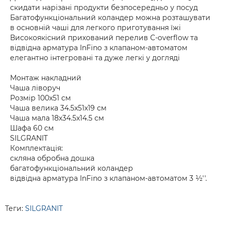
скидати нарізані продукти безпосередньо у посуд
Багатофункціональний коландер можна розташувати
в основній чаші для легкого приготування їжі
Високоякісний прихований перелив C-overflow та
відвідна арматура InFino з клапаном-автоматом
елегантно інтегровані та дуже легкі у догляді
Монтаж накладний
Чаша ліворуч
Розмір 100х51 см
Чаша велика 34.5х51х19 см
Чаша мала 18х34.5х14.5 см
Шафа 60 см
SILGRANIT
Комплектація:
скляна обробна дошка
багатофункціональний коландер
відвідна арматура InFino з клапаном-автоматом 3 ½''.
Теги:
SILGRANIT