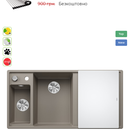
900 грн.
Безкоштовно
4
Top
New
6
4
6