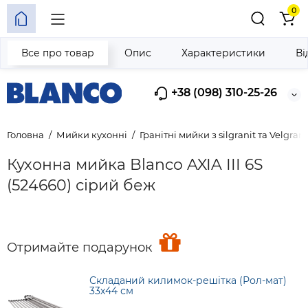
0
Все про товар
Опис
Характеристики
Ві
+38 (098) 310-25-26
Головна
Мийки кухонні
Гранітні мийки з silgranit та Velgrani
Кухонна мийка Blanco AXIA III 6S
(524660) сірий беж
Отримайте подарунок
Складаний килимок-решітка (Рол-мат)
33х44 см