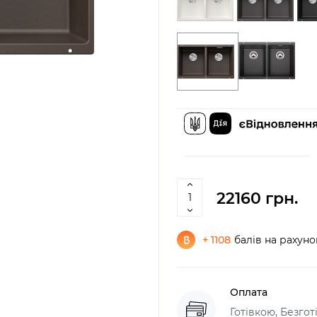
22160 грн.
+ 1108
балів на рахуно
Оплата
Готівкою, Безго