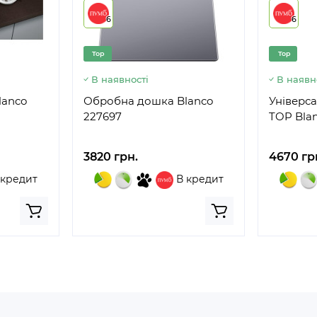
6
6
Top
Top
В наявності
В наявн
lanco
Обробна дошка Blanco
Універса
227697
TOP Bla
3820 грн.
4670 гр
 кредит
В кредит