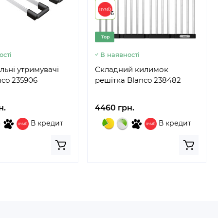
6
Top
ості
В наявності
льні утримувачі
Складний килимок
nco 235906
решітка Blanco 238482
н.
4460 грн.
В кредит
В кредит