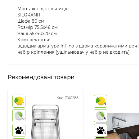
Монтаж під стільницю
SILGRANIT
Шафа 80 см
Розмір 75.5х46 см
Чаші 35х40х20 см
Комплектація:
відвідна арматура InFino з двома корзинчатими вент
набір кріплення (ущільнювач у набір не входить).
Рекомендовані товари
Код:
7001288
4
4
6
6
4
4