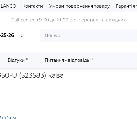
BLANCO
Контакти
Умови повернення товару
Гарантія 
Сall-center з 9-00 до 19-00
Без перерви та вихідних
-25-26
0
0
Відгуки
Питання - відповідь
nit
Кухонна мийка Blanco SUBLINE 350/350-U (523583) кава
50-U (523583) кава
3х44 см