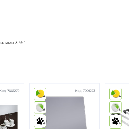
илями 3 ½''
Код:
7001279
Код:
7001273
4
4
6
6
4
4