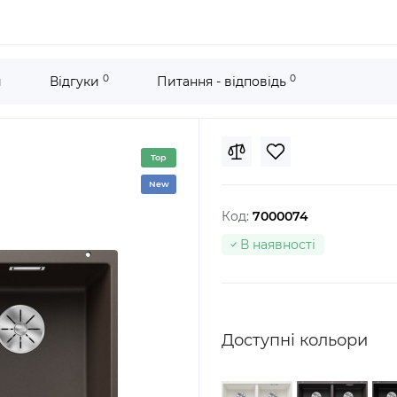
0
0
и
Відгуки
Питання - відповідь
Top
New
Код:
7000074
В наявності
Доступні кольори