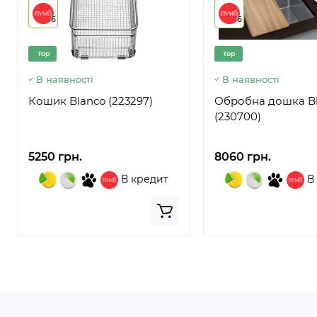
6
6
Top
Top
В наявності
В наявності
Кошик Blanco (223297)
Обробна дошка B
(230700)
5250 грн.
8060 грн.
В кредит
В