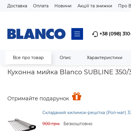
Доставка
Оплата
Новини
Акціїї та знижки
Про 
+38 (098) 310
Все про товар
Опис
Характеристики
Головна
Мийки кухонні
Гранітні мийки з silgranit та Velgra
Кухонна мийка Blanco SUBLINE 350/3
Отримайте подарунок
Складаний килимок-решітка (Рол-мат) 3
900 грн.
Безкоштовно