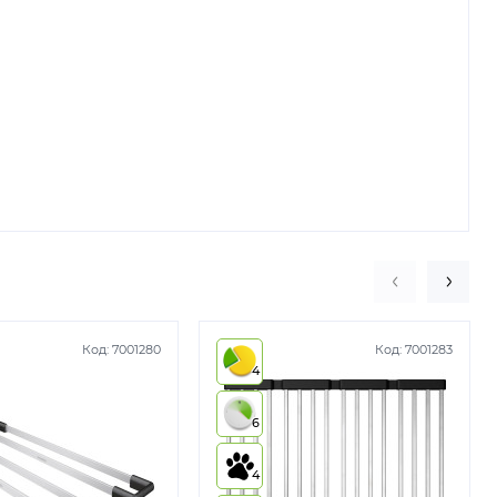
Код:
7001280
Код:
7001283
4
6
4