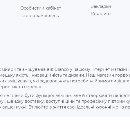
Закладки
Особистий кабінет
Контакти
Історія замовлень
 мийок та змішувачів від Blanco у нашому інтернет магазині
 німецьку якість, інноваційність та дизайн. Наш магазин го
них змішувачів, які задовольнять потреби найвимогливіши
еристик та переваг.
не тільки бути функціональним, але й створювати неповторн
є швидку доставку, доступні ціни та професійну підтримку 
ої кухні. Втілюйте в життя свої ідеальні кухонні мрії з про