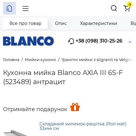
0
Все про товар
Опис
Характеристики
Ві
+38 (098) 310-25-26
Головна
Мийки кухонні
Гранітні мийки з silgranit та Velgrani
Кухонна мийка Blanco AXIA III 6S-F
(523489) антрацит
Отримайте подарунок
Складаний килимок-решітка (Рол-мат)
33х44 см