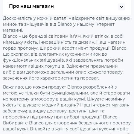
Про наш магазин
Досконалість у кожній деталі – відкрийте світ вишуканих
мийок та змішувачів від Blanco у нашому інтернет
магазині.
Blanco – це бренд зі світовим ім'ям, який втілює в собі
німецьку якість, інноваційність та дизайн. Наш магазин
гордо пропонує широкий асортимент продукції Blanco,
що охоплює від елегантних кухонних мийок до
функціональних змішувачів, які задовольнять потреби
найвимогливіших покупців. Здійснити правильний
вибір вам допоможе детальний опис кожного товару,
зазначення його характеристик та переваг.
Важливо, що кожен продукт Blanco розроблений з
метою не тільки бути функціональним, але й створювати
неповторну атмосферу в вашій кухні. Цінуєте незмінну
якість та шукаєте модний дизайн? Наш інтернет магазин
забезпечує швидку доставку, доступні ціни та
професійну підтримку при виборі продукції Blanco.
Вибирайте Blanco для створення бездоганного простору
вашої кухні. Втілюйте в життя свої ідеальні кухонні мрії з