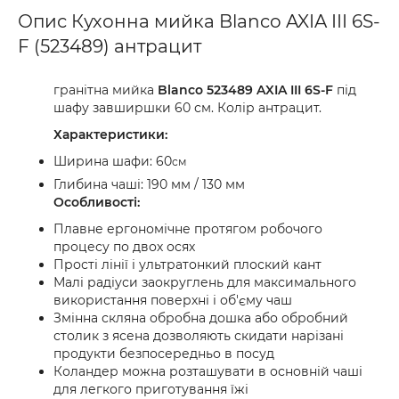
Опис Кухонна мийка Blanco AXIA III 6S-
F (523489) антрацит
гранітна мийка
Blanco 523489 AXIA III 6S-F
під
шафу завширшки 60 см. Колір антрацит.
Характеристики:
Ширина шафи: 60
см
Глибина чаші: 190 мм / 130 мм
Особливості:
Плавне ергономічне протягом робочого
процесу по двох осях
Прості лінії і ультратонкий плоский кант
Малі радіуси заокруглень для максимального
використання поверхні і об'єму чаш
Змінна скляна обробна дошка або обробний
столик з ясена дозволяють скидати нарізані
продукти безпосередньо в посуд
Коландер можна розташувати в основній чаші
для легкого приготування їжі