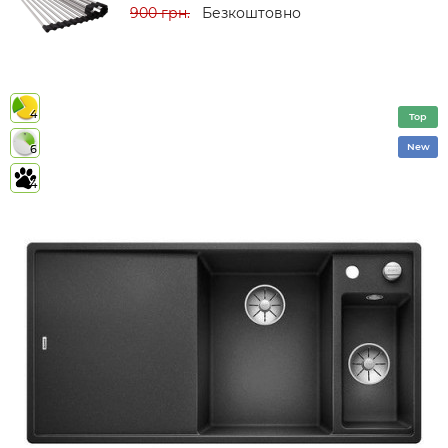
900 грн.
Безкоштовно
4
Top
New
6
4