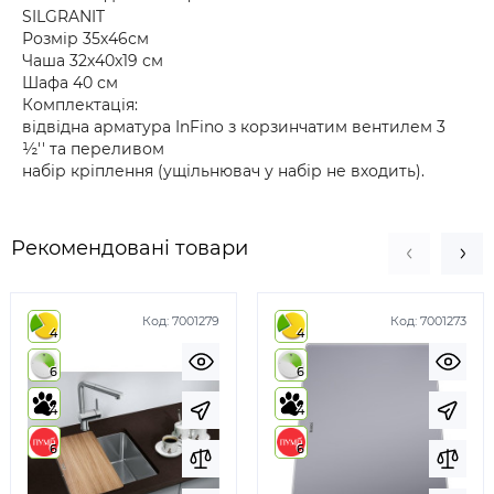
SILGRANIT
Розмір 35х46см
Чаша 32х40х19 см
Шафа 40 см
Комплектація:
відвідна арматура InFino з корзинчатим вентилем 3
½'' та переливом
набір кріплення (ущільнювач у набір не входить).
Рекомендовані товари
Код:
7001279
Код:
7001273
4
4
6
6
4
4
6
6