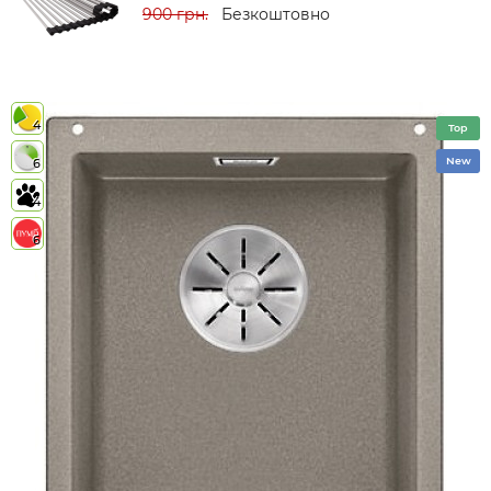
900 грн.
Безкоштовно
4
Top
New
6
4
6