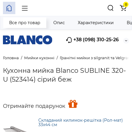
0
Все про товар
Опис
Характеристики
Ві
+38 (098) 310-25-26
Головна
Мийки кухонні
Гранітні мийки з silgranit та Velgrani
Кухонна мийка Blanco SUBLINE 320-
U (523414) сірий беж
Отримайте подарунок
Складаний килимок-решітка (Рол-мат)
33х44 см