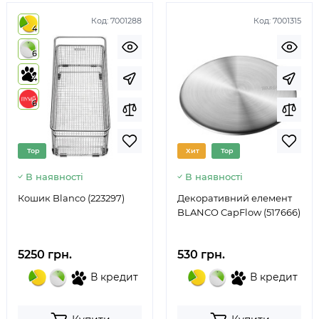
Код:
7001288
Код:
7001315
4
6
4
6
Top
Хит
Top
В наявності
В наявності
Кошик Blanco (223297)
Декоративний елемент
BLANCO CapFlow (517666)
5250 грн.
530 грн.
В кредит
В кредит