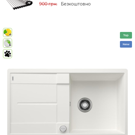
900 грн.
Безкоштовно
4
Top
New
6
4