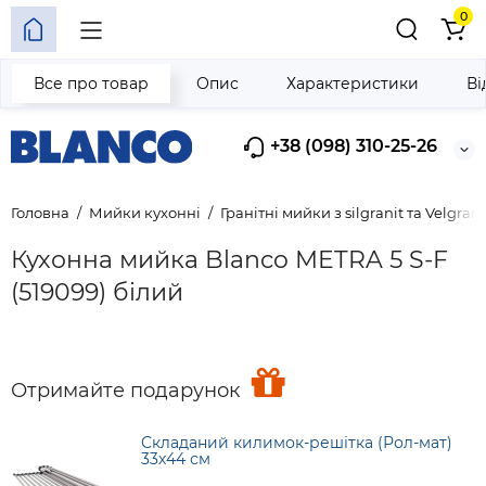
0
Все про товар
Опис
Характеристики
Ві
+38 (098) 310-25-26
Головна
Мийки кухонні
Гранітні мийки з silgranit та Velgrani
Кухонна мийка Blanco METRA 5 S-F
(519099) білий
Отримайте подарунок
Складаний килимок-решітка (Рол-мат)
33х44 см