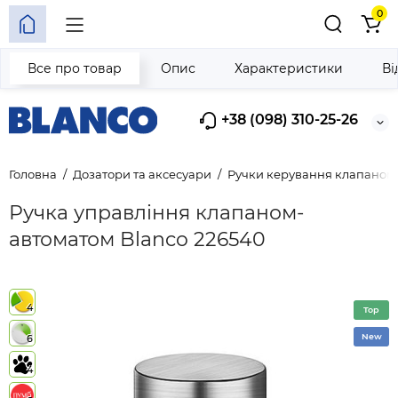
0
Все про товар
Опис
Характеристики
Ві
+38 (098) 310-25-26
Головна
Дозатори та аксесуари
Ручки керування клапаном
Ручка управління клапаном-
автоматом Blanco 226540
4
Top
New
6
4